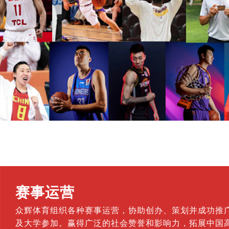
赛事运营
众辉体育组织各种赛事运营，
协助创办、策划并成功推
及大学参加。
赢得广泛的社会赞誉和影响力，拓展中国