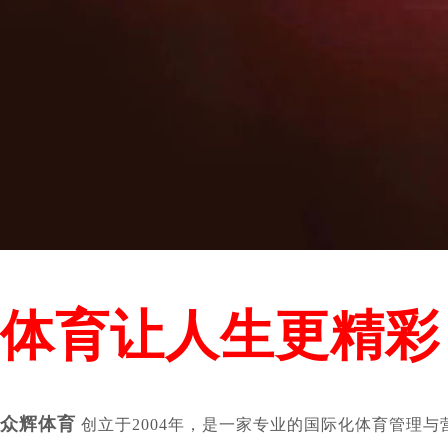
体育让人生更精彩
众辉体育
创立于2004年，是一家专业的国际化体育管理与