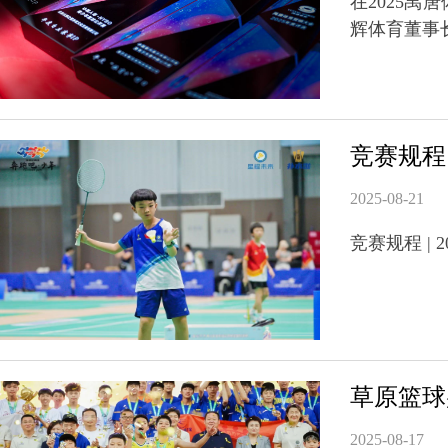
在2025
辉体育董事
竞赛规程 
2025-08-21
竞赛规程 |
草原篮球
2025-08-17