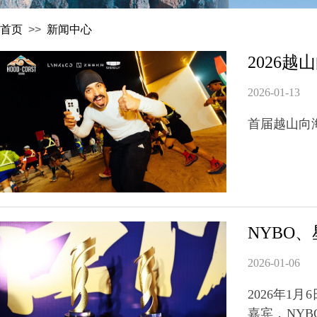
首页
>>
新闻中心
2026
2026-01-13
首届越山向
NYBO
2026-01-06
2026年
嘉宾，NY